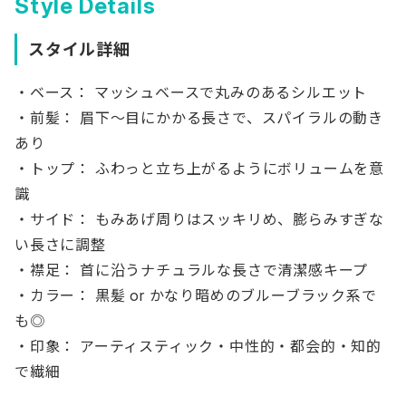
Style Details
スタイル詳細
・ベース： マッシュベースで丸みのあるシルエット
・前髪： 眉下〜目にかかる長さで、スパイラルの動き
あり
・トップ： ふわっと立ち上がるようにボリュームを意
識
・サイド： もみあげ周りはスッキリめ、膨らみすぎな
い長さに調整
・襟足： 首に沿うナチュラルな長さで清潔感キープ
・カラー： 黒髪 or かなり暗めのブルーブラック系で
も◎
・印象： アーティスティック・中性的・都会的・知的
で繊細