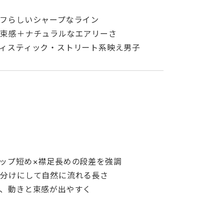
フらしいシャープなライン
り束感＋ナチュラルなエアリーさ
ィスティック・ストリート系映え男子
ップ短め×襟足長めの段差を強調
ー分けにして自然に流れる長さ
、動きと束感が出やすく