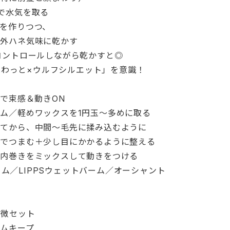
で水気を取る
を作りつつ、
外ハネ気味に乾かす
コントロールしながら乾かすと◎
わっと×ウルフシルエット」を意識！
剤で束感＆動きON
ム／軽めワックスを1円玉〜多めに取る
してから、中間〜毛先に揉み込むように
指でつまむ＋少し目にかかるように整える
と内巻きをミックスして動きをつける
ム／LIPPSウェットバーム／オーシャント
＆微セット
ムキープ