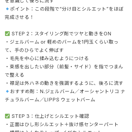
を意識して後ろに流す
ポイント：この段階で“分け目とシルエット”をほぼ
完成させる！
STEP 2：スタイリング剤でツヤと動きをON
・ジェルバーム or 軽めのバームを1円玉くらい取っ
て、手のひらでよく伸ばす
・毛先を中心に揉み込むようにつける
・束感を出したい部分（前髪・サイド）を指でつまん
で整える
・襟足は外ハネの動きを強調するように、後ろに流す
おすすめ剤：N.ジェルバーム／オーシャントリコ ナ
チュラルバーム／LIPPS ウェットバーム
STEP 3：仕上げとシルエット確認
・正面はひし形シルエット＋抜け感センターパート