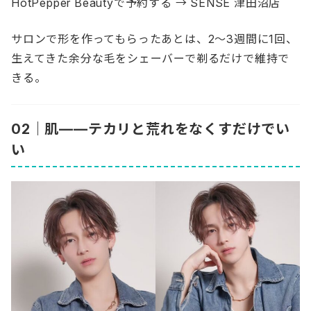
HotPepper Beautyで予約する → SENSE 津田沼店
サロンで形を作ってもらったあとは、2〜3週間に1回、
生えてきた余分な毛をシェーバーで剃るだけで維持で
きる。
02｜肌——テカリと荒れをなくすだけでい
い