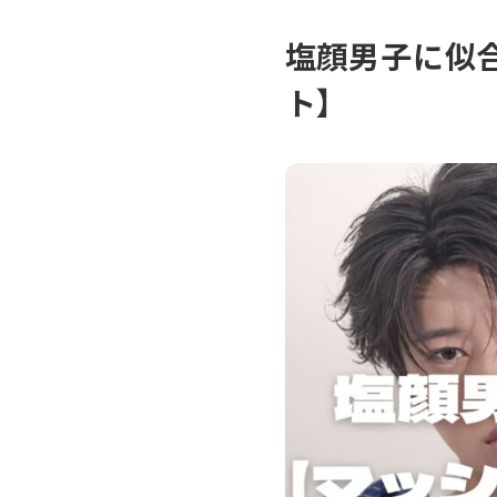
塩顔男子に似
ト】