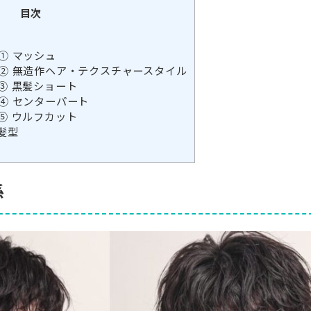
目次
① マッシュ
② 無造作ヘア・テクスチャースタイル
③ 黒髪ショート
④ センターパート
⑤ ウルフカット
髪型
係