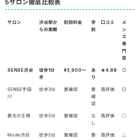
5サロン徹底比較表
サロン
渋谷駅か
初回料金
学
口コミ
メ
らの距離
割
ン
ズ
専
門
度
SENSE渋谷
徒歩1分
¥3,900〜
あ
★4.88
◎
半
り
SENSE宇田
徒歩3分
要確認
要
高評価
◎
川
確
認
眉毛の王様
徒歩5分
要確認
な
高評価
○
し
Mode渋谷
徒歩5分
要確認
要
高評価
△