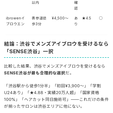
以内
確
認
ibrowenイ
表参道徒
¥4,500〜
あ
★4.5
○
ブロウエン
歩3分
り
結論：渋谷でメンズアイブロウを受けるなら
「SENSE渋谷」一択
比較した結果、渋谷でメンズアイブロウを受けるなら
SENSE渋谷が最も合理的な選択
だ。
「渋谷駅から徒歩1分半」「初回¥3,900〜」「学割
U24あり」「★4.88・実績20万人超」「国家資格
100%」「ヘアカット同日施術可」——これだけの条件
が揃ったサロンは渋谷エリアに他にない。