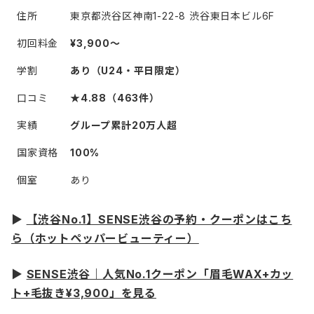
住所
東京都渋谷区神南1-22-8 渋谷東日本ビル6F
初回料金
¥3,900〜
学割
あり（U24・平日限定）
口コミ
★4.88（463件）
実績
グループ累計20万人超
国家資格
100%
個室
あり
▶
【渋谷No.1】SENSE渋谷の予約・クーポンはこち
ら（ホットペッパービューティー）
▶
SENSE渋谷｜人気No.1クーポン「眉毛WAX+カッ
ト+毛抜き¥3,900」を見る