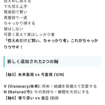
控えめに見える
でも甘え上手
現実的で賢い
真面目で一途
ちゃっかり得する
損はしない
可愛く見えて実はしっかり者
「控えめだけど賢い、ちゃっかり者」これがちゃっか
りウサギ！
新しく追加された2つの軸
【軸5】未来重視 vs 今重視 (V/N)
V (Visionary/未来)
: 将来・結婚を見据えて恋愛する
N (Natural/今)
: 今の気持ち・瞬間を大切にする
【軸6】寄り添い vs 自立 (D/I)