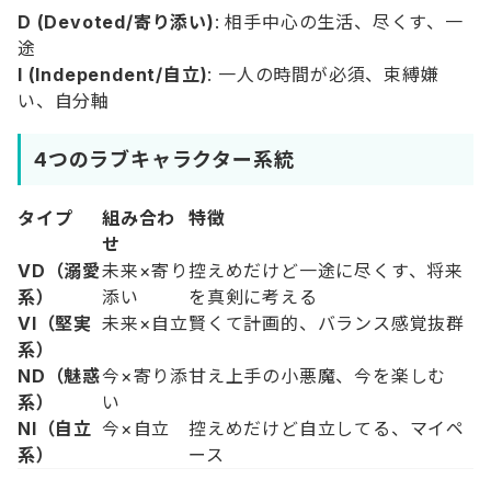
D (Devoted/寄り添い)
: 相手中心の生活、尽くす、一
途
I (Independent/自立)
: 一人の時間が必須、束縛嫌
い、自分軸
4つのラブキャラクター系統
タイプ
組み合わ
特徴
せ
VD（溺愛
未来×寄り
控えめだけど一途に尽くす、将来
系）
添い
を真剣に考える
VI（堅実
未来×自立
賢くて計画的、バランス感覚抜群
系）
ND（魅惑
今×寄り添
甘え上手の小悪魔、今を楽しむ
系）
い
NI（自立
今×自立
控えめだけど自立してる、マイペ
系）
ース