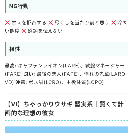
NG行動
甘えを拒否する
尽くしを当たり前と思う
冷た
い態度
感謝を伝えない
相性
最高:
キャプテンライオン(LARE)、敏腕マネージャー
(FARE)
良い:
最後の恋人(FAPE)、憧れの先輩(LARO-
VD)
注意:
ボス猫(LCRO)、主役体質(LCPO)
【VI】ちゃっかりウサギ 堅実系｜賢くて計
画的な理想の彼女