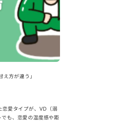
甘え方が違う」
た恋愛タイプが、VD（溺
レでも、恋愛の温度感や距