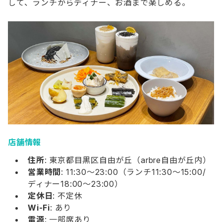
して、ランチからディナー、お酒まで楽しめる。
店舗情報
住所
: 東京都目黒区自由が丘（arbre自由が丘内）
営業時間
: 11:30～23:00（ランチ11:30～15:00/
ディナー18:00～23:00）
定休日
: 不定休
Wi-Fi
: あり
電源
: 一部席あり