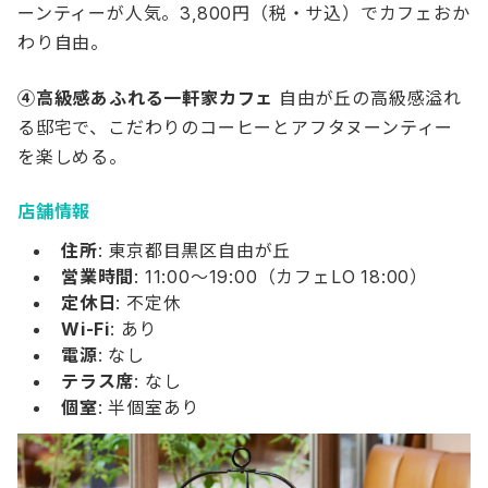
ーンティーが人気。3,800円（税・サ込）でカフェおか
わり自由。
④高級感あふれる一軒家カフェ
自由が丘の高級感溢れ
る邸宅で、こだわりのコーヒーとアフタヌーンティー
を楽しめる。
店舗情報
住所
: 東京都目黒区自由が丘
営業時間
: 11:00～19:00（カフェLO 18:00）
定休日
: 不定休
Wi-Fi
: あり
電源
: なし
テラス席
: なし
個室
: 半個室あり