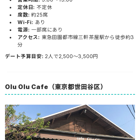
定休日:
不定休
席数:
約25席
Wi-Fi:
あり
電源:
一部席にあり
アクセス:
東急田園都市線三軒茶屋駅から徒歩約3
分
デート予算目安:
2人で2,500〜3,500円
Olu Olu Cafe
（東京都世田谷区）