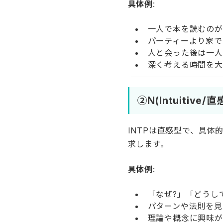
求します。
具体例
:
「なぜ?」「どうし
パターンや法則を見
理論や概念に興味が
未来の可能性を考え
③T(Thinking/思
INTPは思考型で、感
具体例
:
「論理的に考えると
感情論は苦手