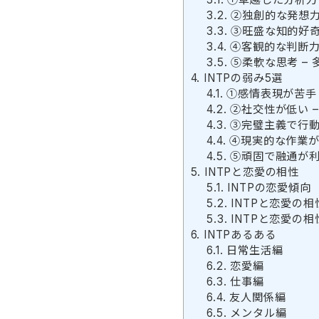
3.2.
②独創的な発想力
3.3.
③旺盛な知的好奇
3.4.
④客観的な判断力
3.5.
⑤柔軟な思考 – 
4.
INTPの弱み5選
4.1.
①感情表現が苦手 
4.2.
②社交性が低い 
4.3.
③完璧主義で行動
4.4.
④現実的な作業が
4.5.
⑤頑固で融通が利
5.
INTPと恋愛の相性
5.1.
INTPの恋愛傾向
5.2.
INTPと恋愛の相性
5.3.
INTPと恋愛の相性
6.
INTPあるある
6.1.
日常生活編
6.2.
恋愛編
6.3.
仕事編
6.4.
友人関係編
6.5.
メンタル編