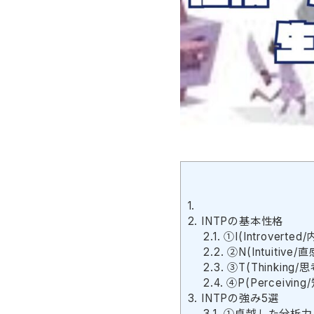
1.
2.
INTPの基本性格
2.1.
①I(Introvert
2.2.
②N(Intuitiv
2.3.
③T(Thinking
2.4.
④P(Perceivin
3.
INTPの強み5選
3.1.
①卓越した分析力 