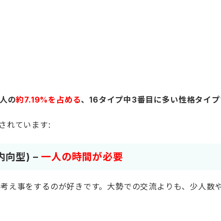
/内向型) –
一人の時間が必要
人で考え事をするのが好きです。大勢での交流よりも、少人数
至福の時間
ゆっくりしたい
の時間が必要
切にする
感型) –
抽象的な思考が得意
体的な現実よりも抽象的なアイデアや概念を考えるのが好きで