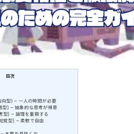
目次
ed/内向型) – 一人の時間が必要
e/直感型) – 抽象的な思考が得意
/思考型) – 論理を重視する
g/知覚型) – 柔軟で自由
– 本質を見抜く力