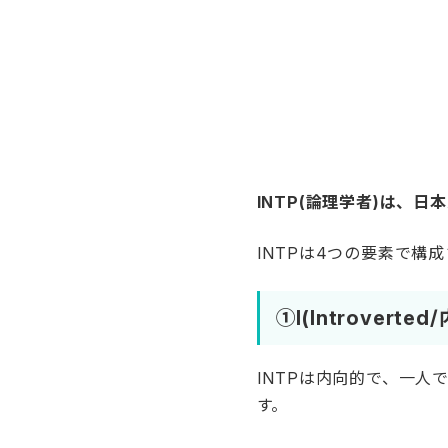
①I(Introverted
INTPは内向的で、一
す。
具体例
:
一人で本を読むのが
パーティーより家で
人と会った後は一人
深く考える時間を大
②N(Intuitive/直
INTPは直感型で、具