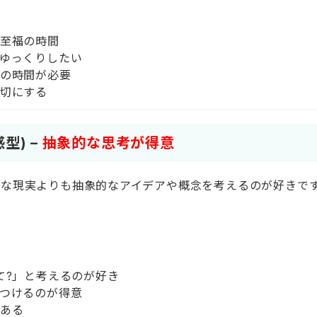
て?」と考えるのが好き
つけるのが得意
ある
る
考型) –
論理を重視する
情よりも論理を優先します。物事を客観的に分析し、冷静に判
…」が口癖