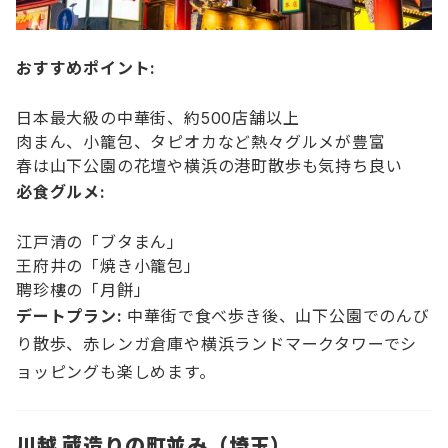
おすすめポイント:
日本最大級の中華街、約500店舗以上
肉まん、小籠包、タピオカなど熱々グルメが豊富
春は山下公園の花壇や横浜の港町散歩も気持ち良い
必食グルメ:
江戸清の「ブタまん」
王府井の「焼き小籠包」
聘珍樓の「月餅」
デートプラン:
中華街で食べ歩き後、山下公園でのんび
り散歩、赤レンガ倉庫や横浜ランドマークタワーでシ
ョッピングも楽しめます。
川越 蔵造りの町並み（埼玉）