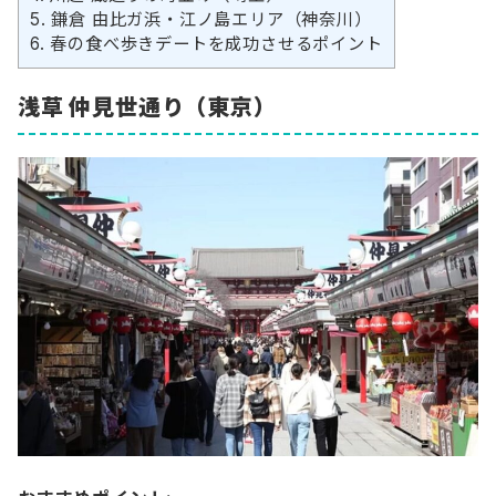
5.
鎌倉 由比ガ浜・江ノ島エリア（神奈川）
6.
春の食べ歩きデートを成功させるポイント
浅草 仲見世通り（東京）