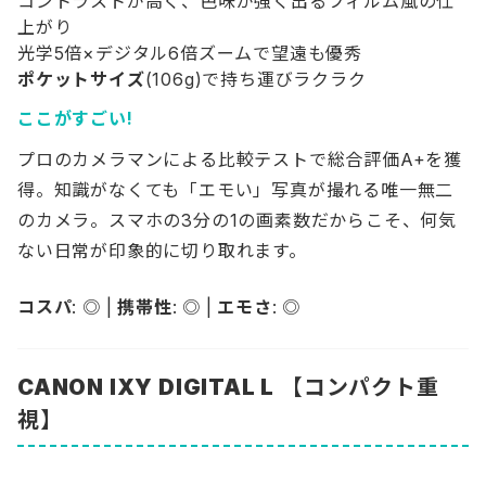
コントラストが高く、色味が強く出るフィルム風の仕
上がり
光学5倍×デジタル6倍ズームで望遠も優秀
ポケットサイズ
(106g)で持ち運びラクラク
ここがすごい!
プロのカメラマンによる比較テストで総合評価A+を獲
得。知識がなくても「エモい」写真が撮れる唯一無二
のカメラ。スマホの3分の1の画素数だからこそ、何気
ない日常が印象的に切り取れます。
コスパ
: ◎ |
携帯性
: ◎ |
エモさ
: ◎
CANON IXY DIGITAL L
【コンパクト重
視】