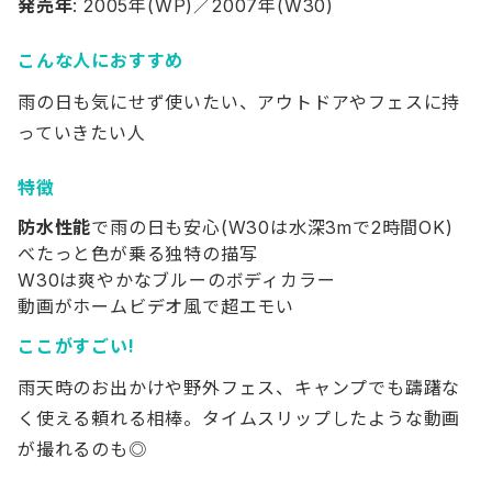
発売年
: 2005年(WP)／2007年(W30)
こんな人におすすめ
雨の日も気にせず使いたい、アウトドアやフェスに持
っていきたい人
特徴
防水性能
で雨の日も安心(W30は水深3mで2時間OK)
べたっと色が乗る独特の描写
W30は爽やかなブルーのボディカラー
動画がホームビデオ風で超エモい
ここがすごい!
雨天時のお出かけや野外フェス、キャンプでも躊躇な
く使える頼れる相棒。タイムスリップしたような動画
が撮れるのも◎