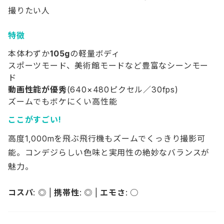
撮りたい人
特徴
本体わずか
105g
の軽量ボディ
スポーツモード、美術館モードなど豊富なシーンモー
ド
動画性能が優秀
(640×480ピクセル／30fps)
ズームでもボケにくい高性能
ここがすごい!
高度1,000mを飛ぶ飛行機もズームでくっきり撮影可
能。コンデジらしい色味と実用性の絶妙なバランスが
魅力。
コスパ
: ◎ |
携帯性
: ◎ |
エモさ
: ○