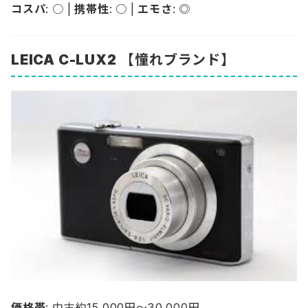
コスパ
: ○ |
携帯性
: ○ |
エモさ
: ◎
LEICA C-LUX2
【憧れブランド】
価格帯
: 中古約15,000円〜30,000円