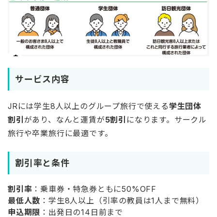
サービス内容
JRには学生8人以上のグループ旅行で使える
学生団体
割引
があり、なんと運賃が
5割引
になります。サークル
旅行や卒業旅行に最適です。
割引率と条件
割引率
：乗車券・特急券ともに50%OFF
最低人数
：学生8人以上（引率の教員は1人まで無料）
申込期限
：出発日の14日前まで