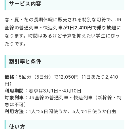
サービス内容
春・夏・冬の長期休暇に販売される特別な切符で、JR
全線の普通列車・快速列車が
1日2,410円で乗り放題
に
なります。時間はあるけど予算を抑えたい学生にぴっ
たりです。
割引率と条件
価格
：5回分（5日分）で12,050円（1日あたり2,410
円）
利用期間
：春季は3月1日〜4月10日
対象列車
：JR全線の普通列車・快速列車（新幹線・特
急は不可）
利用方法
：1人で5日間使うか、5人で1日使うか自由
使い方