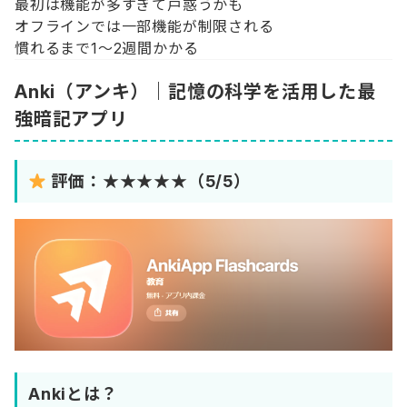
最初は機能が多すぎて戸惑うかも
オフラインでは一部機能が制限される
慣れるまで1〜2週間かかる
Anki（アンキ）｜記憶の科学を活用した最
強暗記アプリ
評価：★★★★★（5/5）
Ankiとは？