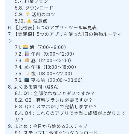
5.7.
料金プラン
5.8.
ダウンロード
5.9.
活用のコツ
5.10.
注意点
6.
【比較表】5つのアプリ・ツール早見表
7.
【実践編】5つのアプリを使った1日の勉強ルーティ
ン
7.1.
朝（7:00〜9:00）
7.2.
午前（9:00〜12:00）
7.3.
昼（12:00〜13:00）
7.4.
✍️ 午後（13:00〜18:00）
7.5.
夜（18:00〜22:00）
7.6.
寝る前（22:00〜23:00）
8.
よくある質問（Q&A）
8.1.
Q1：全部使わないとダメですか？
8.2.
Q2：有料プランは必要ですか？
8.3.
Q3：スマホだけで完結しますか？
8.4.
Q4：これらのアプリで本当に成績が上がります
か？
9.
まとめ：今日から始める3ステップ
9.1.
ステップ1：今すぐ1つダウンロード