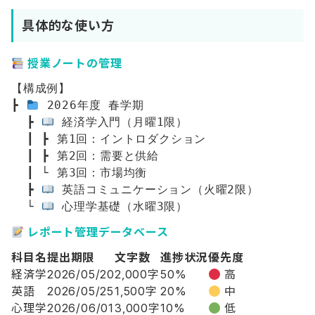
具体的な使い方
授業ノートの管理
【構成例】

┣ 
 2026年度 春学期

  ┣ 
 経済学入門（月曜1限）

  ┃ ┣ 第1回：イントロダクション

  ┃ ┣ 第2回：需要と供給

  ┃ └ 第3回：市場均衡

  ┣ 
 英語コミュニケーション（火曜2限）

  └ 
レポート管理データベース
科目名
提出期限
文字数
進捗状況
優先度
経済学
2026/05/20
2,000字
50%
高
英語
2026/05/25
1,500字
20%
中
心理学
2026/06/01
3,000字
10%
低