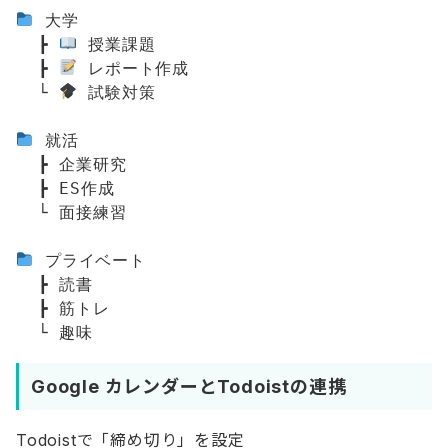
 大学

  ┣ 
 授業課題

  ┣ 
 レポート作成

  └ 
 試験対策

 就活

  ┣ 企業研究

  ┣ ES作成

  └ 面接練習

 プライベート

  ┣ 読書

  ┣ 筋トレ

Google カレンダーとTodoistの連携
Todoistで「締め切り」を設定