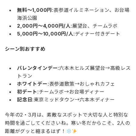
無料〜1,000円
:表参道イルミネーション、お台場
海浜公園
2,000円〜4,000円/人
:展望台、チームラボ
5,000円〜10,000円/人
:ディナー付きデート
シーン別おすすめ
バレンタインデー
:六本木ヒルズ展望台→高級レス
トラン
ホワイトデー
:表参道散策→おしゃれカフェ
初デート
:チームラボ→お台場ディナー
記念日
:東京ミッドタウン→六本木ディナー
今年の2・3月は、素敵なスポットで大切な人と特別な
時間を過ごしてくださいね。寒い冬だからこそ、2人の
距離がグッと縮まるはず！