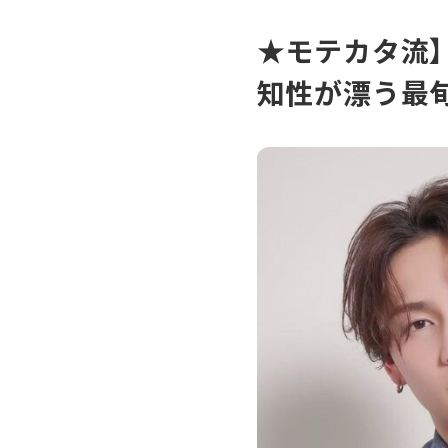
★モテカタ流
知性が漂う最