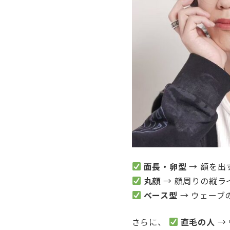
面長・卵型
→ 額を出
丸顔
→ 顔周りの縦ラ
ベース型
→ ウェーブ
さらに、
直毛の人
→