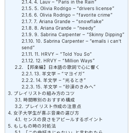
2.1.4.
4. Lauv – “Paris in the Rain”
2.1.5.
5. Olivia Rodrigo – “drivers license”
2.1.6.
6. Olivia Rodrigo – “favorite crime”
2.1.7.
7. Ariana Grande – “snowflake”
2.1.8.
8. Ariana Grande – “needy”
2.1.9.
9. Sabrina Carpenter – “Skinny Dipping”
2.1.10.
10. Sabrina Carpenter – “emails i can’t
send”
2.1.11.
11. HRVY – “Told You So”
2.1.12.
12. HRVY – “Million Ways”
2.2.
【邦楽編】日本語の歌詞で心に響く
2.2.1.
13. 羊文学 – “マヨイガ”
2.2.2.
14. 羊文学 – “光るとき”
2.2.3.
15. 羊文学 – “砂漠のきみへ”
3.
プレイリストの組み方のコツ
3.1.
時間帯別のおすすめ構成
3.2.
プレイリスト作成の注意点
4.
女子大学生が喜ぶ音楽の選び方
4.1.
センスの良さをアピールするポイント
5.
もしもの時の対処法
5.1.
「この曲好きじゃない」と言われたら