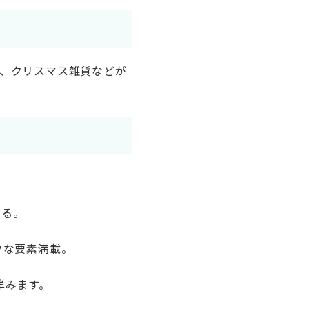
、クリスマス雑貨などが
める。
クな要素満載。
弾みます。