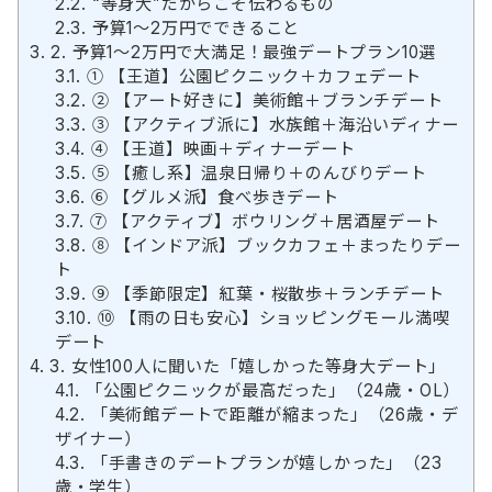
2.2.
“等身大”だからこそ伝わるもの
2.3.
予算1〜2万円でできること
3.
2. 予算1〜2万円で大満足！最強デートプラン10選
3.1.
① 【王道】公園ピクニック＋カフェデート
3.2.
② 【アート好きに】美術館＋ブランチデート
3.3.
③ 【アクティブ派に】水族館＋海沿いディナー
3.4.
④ 【王道】映画＋ディナーデート
3.5.
⑤ 【癒し系】温泉日帰り＋のんびりデート
3.6.
⑥ 【グルメ派】食べ歩きデート
3.7.
⑦ 【アクティブ】ボウリング＋居酒屋デート
3.8.
⑧ 【インドア派】ブックカフェ＋まったりデー
ト
3.9.
⑨ 【季節限定】紅葉・桜散歩＋ランチデート
3.10.
⑩ 【雨の日も安心】ショッピングモール満喫
デート
4.
3. 女性100人に聞いた「嬉しかった等身大デート」
4.1.
「公園ピクニックが最高だった」（24歳・OL）
4.2.
「美術館デートで距離が縮まった」（26歳・デ
ザイナー）
4.3.
「手書きのデートプランが嬉しかった」（23
歳・学生）