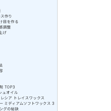
順
ベース作り
 分け目を作る
質感調整
仕上げ
法
容
ら
 TOP3
ッシュオイル
ドレシア トレイスワックス
ー ミディアムソフトワックス 3
ングの秘訣