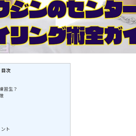
目次
練習生？
徴
イント