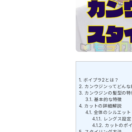
1.
ボイプラ2とは？
2.
カンウジンってどんな
3.
カンウジンの髪型の特
3.1.
基本的な特徴
4.
カットの詳細解説
4.1.
全体のシルエット
4.1.1.
レングス設定
4.1.2.
カットのポ
5.
スタイリング方法