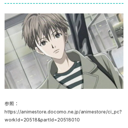
参照：
https://animestore.docomo.ne.jp/animestore/ci_pc?
workId=20518&partId=20518010