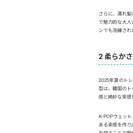
さらに、濡れ髪
で魅力的な大人
ンでも洗練され
2 柔らか
2025年夏のト
型は、韓国のト
感と絶妙な束感
K-POPウェ
ある束感を作り
を使うことで軽