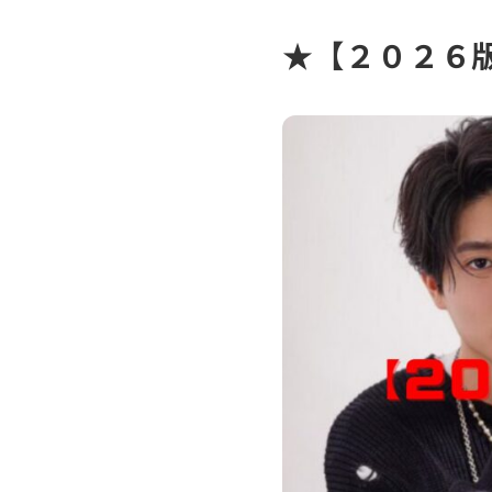
★【２０２６