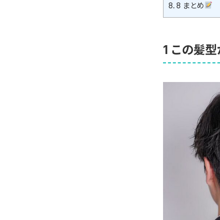
8.
8 まとめ
1 この髪