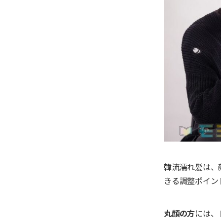
韓流濡れ髪は、
きる調整ポイン
丸顔の方
には、