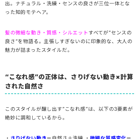
出。ナチュラル・洗練・センスの良さが三位一体とな
った知的モテヘア。
髪の微細な動き・質感・シルエット
すべてが”センスの
良さ”を物語る。主張しすぎないのに印象的な、大人の
魅力が詰まったスタイルだ。
“こなれ感”の正体は、さりげない動き×計算
された自然さ
このスタイルが醸し出す”こなれ感”は、以下の3要素が
絶妙に調和しているから。
・
さりげない動き
＝自然さ＋洗練 ・
微細な質感変化
＝