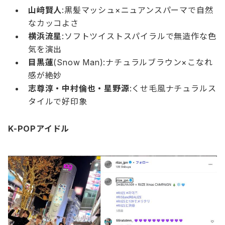
山﨑賢人
:黒髪マッシュ×ニュアンスパーマで自然
なカッコよさ
横浜流星
:ソフトツイストスパイラルで無造作な色
気を演出
目黒蓮
(Snow Man):ナチュラルブラウン×こなれ
感が絶妙
志尊淳・中村倫也・星野源
:くせ毛風ナチュラルス
タイルで好印象
K-POPアイドル